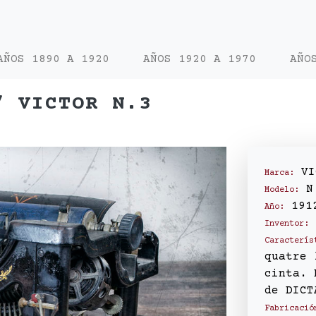
AÑOS 1890 A 1920
AÑOS 1920 A 1970
AÑO
/ VICTOR N.3
VI
Marca:
N
Modelo:
191
Año:
Inventor:
Caracterís
quatre 
cinta. 
de DICT
Fabricació