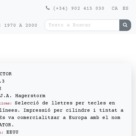
(+34) 902 413 030
CA
ES
S 1970 A 2000
CTOR
.3
2
J.A. Hagerstorm
Selecció de lletres per tecles en
ticas:
línees. Impressió per cilindre i tintat a
Es va comercialitzar a Europa amb el nom
ATOR.
EEUU
n: